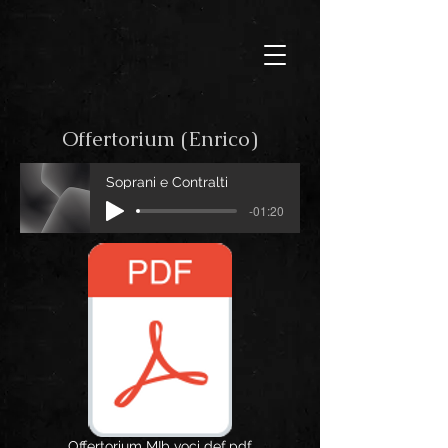
Offertorium (Enrico)
Soprani e Contralti
-01:20
Offertorium MIb voci def.pdf